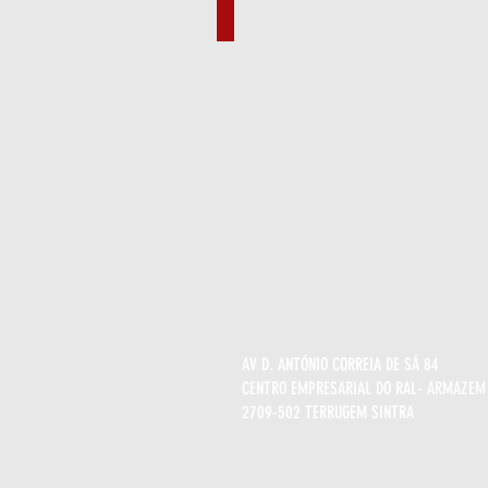
Ref.:
I730002
CX
2.3KG
MORADA
AV D. ANTÓNIO CORREIA DE SÁ 84
CENTRO EMPRESARIAL DO RAL- ARMAZEM
2709-502 TERRUGEM SINTRA