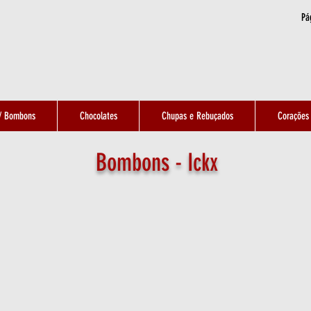
Pág
c/ Bombons
Chocolates
Chupas e Rebuçados
Corações
Bombons - Ickx