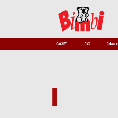
CACHET
ICKX
Caixas 
Caixa com Bombons
Ref.:
I007657
145
gr